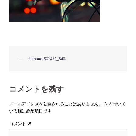
投
⟵
shimano-501433_640
稿
ナ
ビ
コメントを残す
ゲ
ー
メールアドレスが公開されることはありません。
※
が付いて
いる欄は必須項目です
シ
ョ
コメント
※
ン