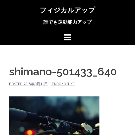
コ
フィジカルアップ
ン
テ
誰でも運動能力アップ
ン
ツ
へ
ス
キ
ッ
プ
shimano-501433_640
POSTED
2015年3月11日
ENDOKOSUKE