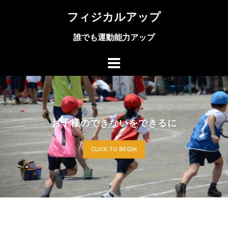
コ
フィジカルアップ
ン
テ
誰でも運動能力アップ
ン
ツ
へ
ス
キ
ッ
プ
お子様のできないをできるに
CLICK TO BEGIN
CLICK TO BEGIN