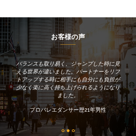
お客様の声
きるよ
バランスも取り易く、ジャンプした時に見
体
える世界が違いました。パートナーをリフ
が、
トアップする時に相手にも自分にも負担が
にボ
少なく楽に高く持ち上げられるようになり
る
ました。
プロバレエダンサー歴21年男性