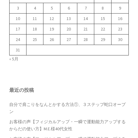
3
4
5
6
7
8
9
10
11
12
13
14
15
16
17
18
19
20
21
22
23
24
25
26
27
28
29
30
31
« 5月
最近の投稿
自分で肩こりをなんとかする方法①、３ステップ蛇口オープ
ン
お客様の声【フィジカルアップ・一瞬で運動能力アップする
からだの使い方】M.E.様40代女性