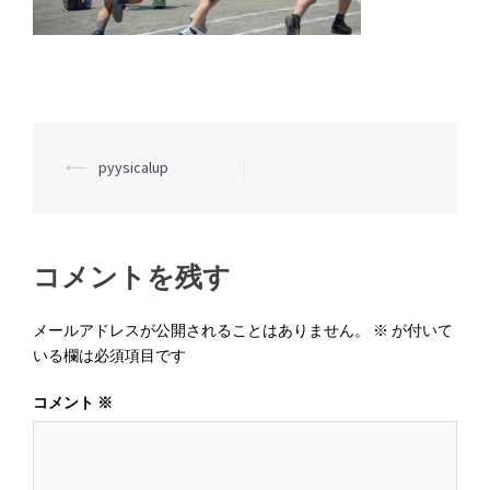
投
⟵
pyysicalup
稿
ナ
ビ
コメントを残す
ゲ
ー
メールアドレスが公開されることはありません。
※
が付いて
いる欄は必須項目です
シ
ョ
コメント
※
ン