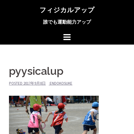
コ
フィジカルアップ
ン
テ
誰でも運動能力アップ
ン
ツ
へ
ス
キ
ッ
プ
pyysicalup
POSTED
2017年9月8日
ENDOKOSUKE