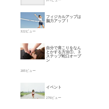
フィジカルアップは
脳力アップ！
322ビュー
自分で肩こりをなん
とかする方法①、３
ステップ蛇口オープ
ン
285ビュー
イベント
276ビュー