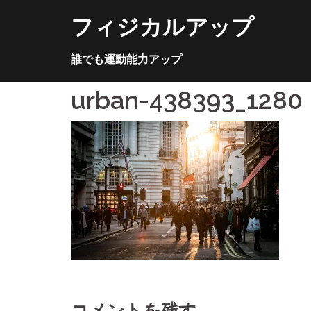
コ
フィジカルアップ
ン
テ
ン
誰でも運動能力アップ
ツ
へ
urban-438393_1280
ス
キ
ッ
プ
コメントを残す