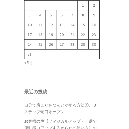
1
2
3
4
5
6
7
8
9
10
11
12
13
14
15
16
17
18
19
20
21
22
23
24
25
26
27
28
29
30
31
« 5月
最近の投稿
自分で肩こりをなんとかする方法①、３
ステップ蛇口オープン
お客様の声【フィジカルアップ・一瞬で
運動能力アップするからだの使い方】M.E.