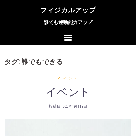
コ
フィジカルアップ
ン
テ
誰でも運動能力アップ
ン
ツ
へ
ス
キ
ッ
タグ:
誰でもできる
プ
イベント
イベント
投稿日:
2017年9月13日