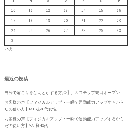
3
4
5
6
7
8
9
10
11
12
13
14
15
16
17
18
19
20
21
22
23
24
25
26
27
28
29
30
31
« 5月
最近の投稿
自分で肩こりをなんとかする方法①、３ステップ蛇口オープン
お客様の声【フィジカルアップ・一瞬で運動能力アップするから
だの使い方】M.E.様40代女性
お客様の声【フィジカルアップ・一瞬で運動能力アップするから
だの使い方】Y.M.様40代