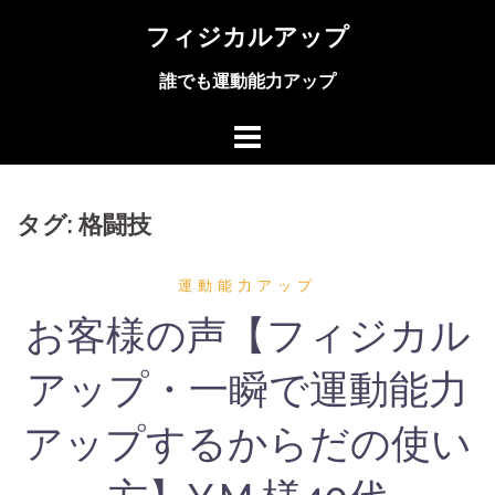
コ
フィジカルアップ
ン
テ
誰でも運動能力アップ
ン
ツ
へ
ス
キ
ッ
タグ:
格闘技
プ
運動能力アップ
お客様の声【フィジカル
アップ・一瞬で運動能力
アップするからだの使い